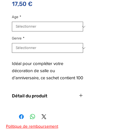
Prix
17,50 €
Age
*
Genre
*
Idéal pour compléter votre
décoration de salle ou
d'anniversaire, ce sachet contient 100
ballons de baudruche de plusieurs
coloris.
Détail du produit
C'est l'accessoire indispensable pour
réussir toutes vos fêtes (Les ballons
- Code Barre : 3286413032051
sont livrés non gonflés et sans
bolduc).
Politique de remboursement
Vous allez avoir la possibilité de les