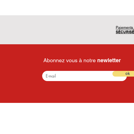
Paiements
SÉCURIS
Abonnez vous à notre
newletter
ok
Les rubriques
Les rubri
- 1er age
- Extérieur
- Fille
- Puzzle
- Garçon
- Educatif
- Jeux de société
- Créatif