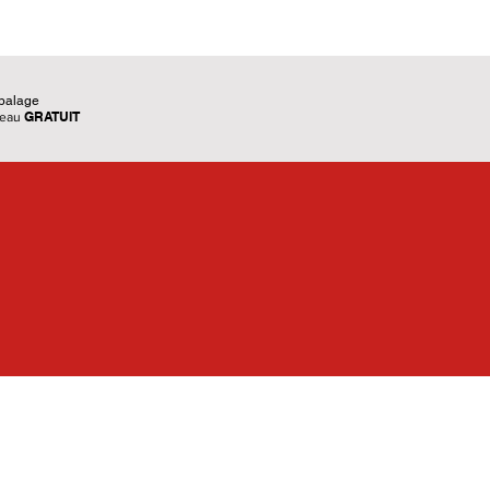
balage
GRATUIT
deau
Informations légales
- Mentions légales
- CGV
- Protection des donnèes
personnelles