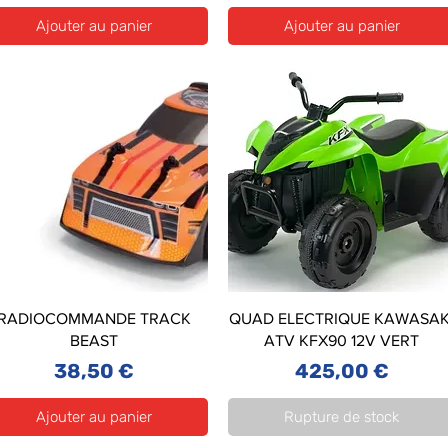
Ajouter au panier
Ajouter au panier
RADIOCOMMANDE TRACK
QUAD ELECTRIQUE KAWASAK
BEAST
ATV KFX90 12V VERT
Prix
Prix
38,50 €
425,00 €
Ajouter au panier
Rupture de stock