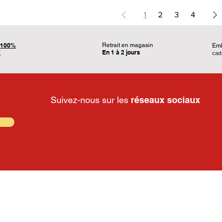
1
2
3
4
100%
Retrait en magasin
Em
En 1 à 2 jours
É
ca
Suivez-nous sur les
réseaux sociaux
ques
Les rubriques
L'entreprise
- Voiture R/C
- Qui sommes nous ?
- Anniversaire
- Moyens de paiements
- Déguisement
- Où nous trouver ?
- PROMOS
- Nous contacter