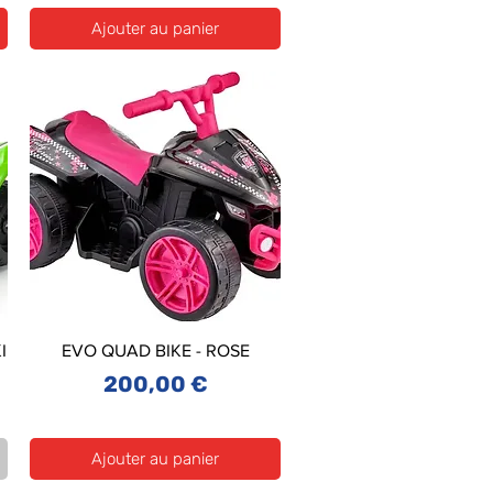
Ajouter au panier
I
EVO QUAD BIKE - ROSE
Prix
200,00 €
Ajouter au panier