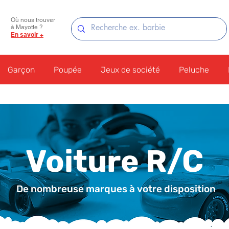
Où nous trouver
à Mayotte ?
En savoir +
Garçon
Poupée
Jeux de société
Peluche
Voiture R/C
De nombreuse marques à votre disposition