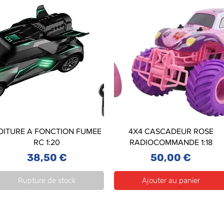
OITURE A FONCTION FUMEE
4X4 CASCADEUR ROSE
RC 1:20
RADIOCOMMANDE 1:18
Prix
Prix
38,50 €
50,00 €
Rupture de stock
Ajouter au panier