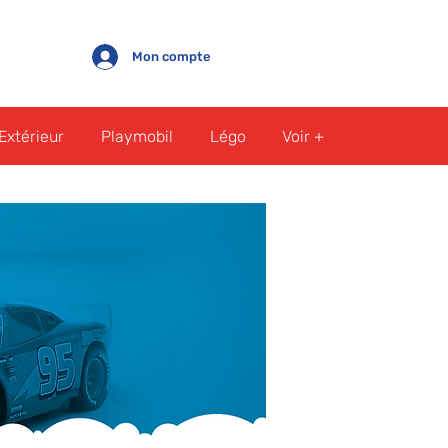
Mon compte
Extérieur
Playmobil
Légo
Voir +