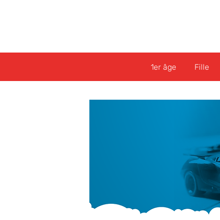
1er âge
Fille