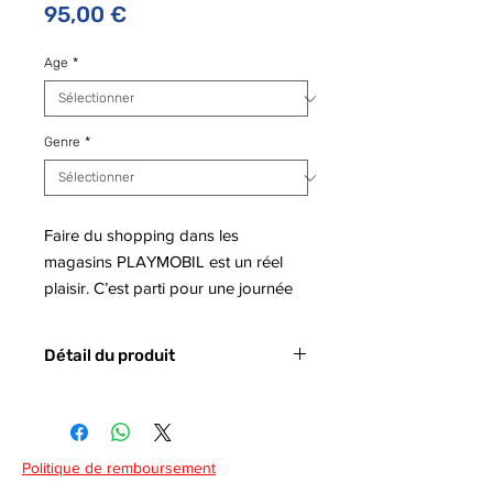
Prix
95,00 €
Age
*
Genre
*
Faire du shopping dans les
magasins PLAYMOBIL est un réel
plaisir. C’est parti pour une journée
shopping !Les boîtes du thème La
mode peuvent s’associer pour créer
Détail du produit
une galerie marchande. C’est
vraiment l’endroit idéal pour faire ses
Code barre :
4008789705907
achats ! Dans l'atelier design de
mode, les créateurs conçoivent de
Politique de remboursement
nouvelles modes et les présentent