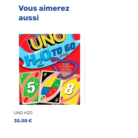
Vous aimerez
aussi
UNO H2O
UNO LIAR'S
Prix
Prix
35,00 €
25,00 €