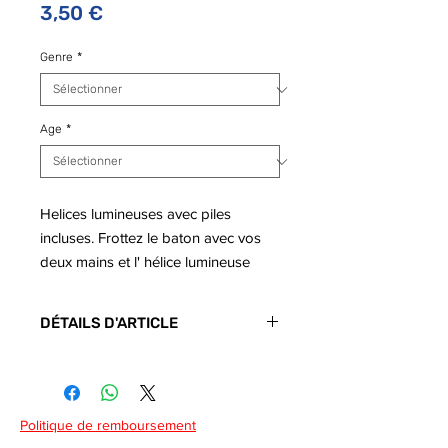
Prix
3,50 €
Genre
*
Age
*
Helices lumineuses avec piles
incluses. Frottez le baton avec vos
deux mains et l' hélice lumineuse
s'cenvolera dans les airs ! Dès 5 ans
DÉTAILS D'ARTICLE
Dimensions de l’article :
21
cm
Colis normal
Existe en plusieurs coloris
Code barre : 3588270015001
Politique de remboursement