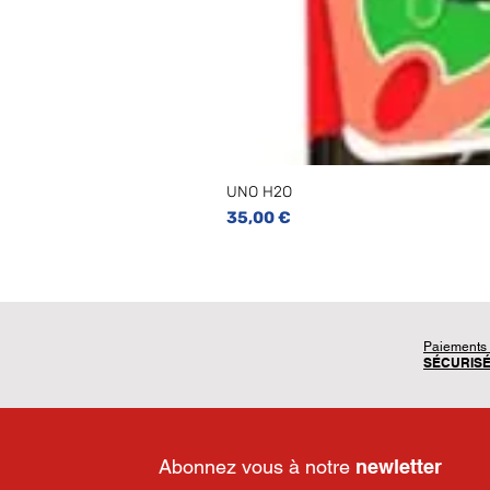
UNO H2O
Prix
35,00 €
Paiements
SÉCURIS
Abonnez vous à notre
newletter