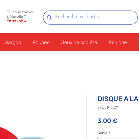
Où nous trouver
à Mayotte ?
En savoir +
Garçon
Poupée
Jeux de société
Peluche
DISQUE A L
SKU : P16201
Prix
3,00 €
Genre
*