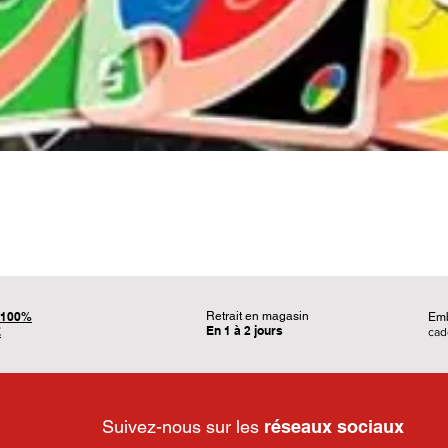
Aperçu rapide
100%
Retrait en magasin
Em
En 1 à 2 jours
É
ca
Suivez-nous sur les
réseaux sociaux