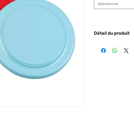
Sélectionner
Détail du produit
Code barre :
3280250
Attention : Ce produit
plusieurs modèles, il
un modèle ou un colo
article, vous accept
fonction de notre stoc