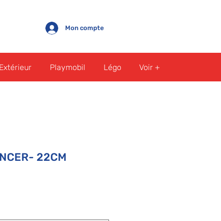
Mon compte
Extérieur
Playmobil
Légo
Voir +
ANCER- 22CM