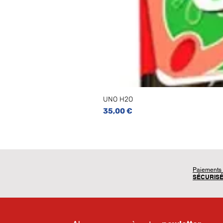
UNO H2O
Prix
35,00 €
Paiements
SÉCURIS