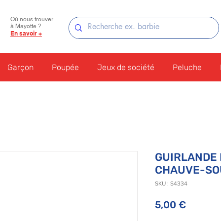
Où nous trouver
à Mayotte ?
En savoir +
Garçon
Poupée
Jeux de société
Peluche
GUIRLANDE 
CHAUVE-SO
SKU : S4334
Prix
5,00 €