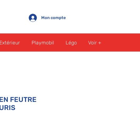
Mon compte
Extérieur
Playmobil
Légo
Voir +
EN FEUTRE
URIS