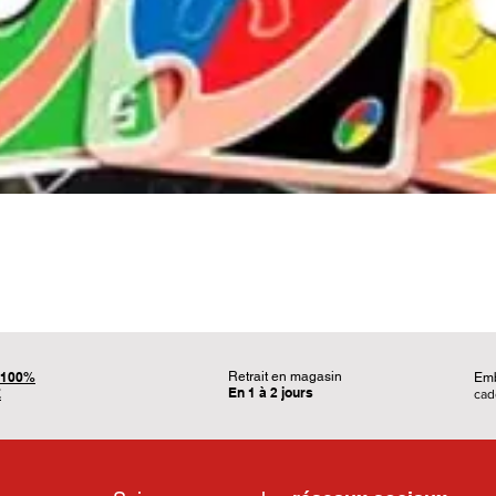
Aperçu rapide
100%
Retrait en magasin
Em
En 1 à 2 jours
É
ca