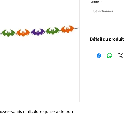
Genre
*
Sélectionner
Détail du produit
Code barre :
8422
auves-souris mulicolore qui sera de bon