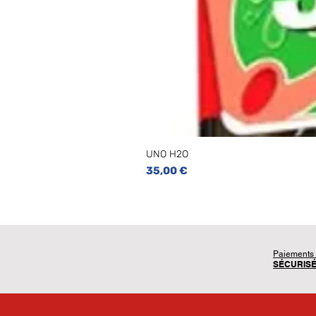
UNO H2O
Prix
35,00 €
Paiements
SÉCURIS