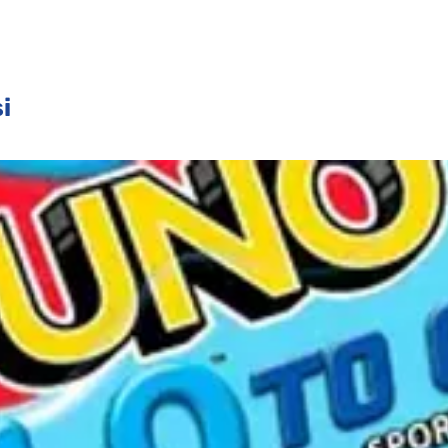
6 cl), 8 invitations 7 x 10,5 cm (sans
r 15,8 x 23,6 cm (pour bonbons ou petits
e la boîte : 23.5 x 23.5 x 9.5 cm.
i