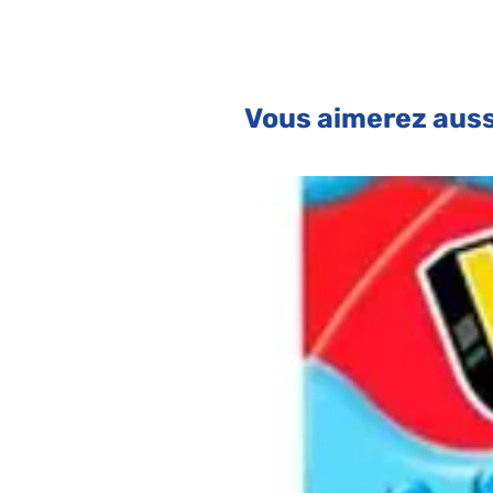
en papier imprimé de 260 ml (soit 2
enveloppe), et 8 sachets en papie
cadeaux non fournis). Dimensions d
Vous aimerez auss