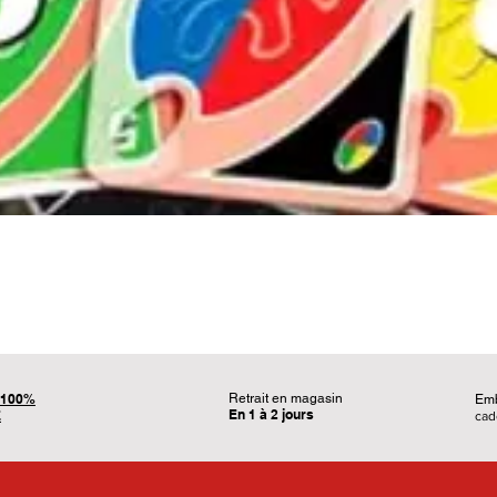
Aperçu rapide
100%
Retrait en magasin
Em
En 1 à 2 jours
É
ca