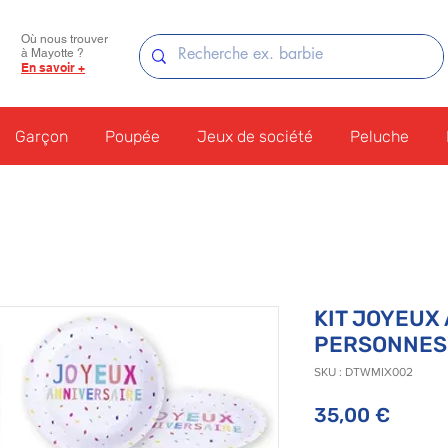
Où nous trouver
à Mayotte ?
En savoir +
Garçon
Poupée
Jeux de société
Peluche
KIT JOYEUX
PERSONNES
SKU : DTWMIX002
Prix
35,00 €