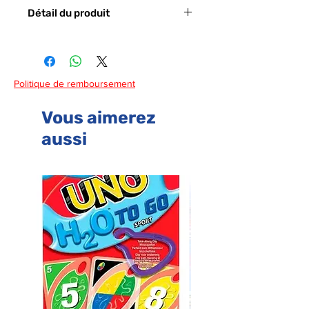
personnages Disney préférés. Il
Détail du produit
contient 9 cubes colorés à emboîter
avec les images des personnages
- Code barre : 8005125143955
sympas Disney.
Politique de remboursement
Vous aimerez
aussi