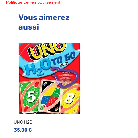
Politique de remboursement
Vous aimerez
aussi
UNO H2O
UNO LIAR'S
Prix
Prix
35,00 €
25,00 €