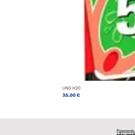
UNO H2O
Prix
35,00 €
Paiements