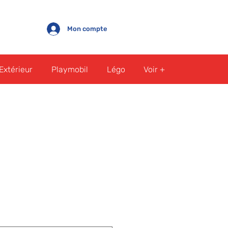
Mon compte
Extérieur
Playmobil
Légo
Voir +