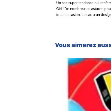
Un sac super tendance qui renfer
Girl ! De nombreuses astuces pour
toute occasion. Le sac a un design
et un nœud en tissu précieux sup
différents : 9 gloss, 11 fards à pau
2 applicateurs. Le miroir amovibl
vérifier votre maquillage à tout mo
Vous aimerez auss
toute sécurité.