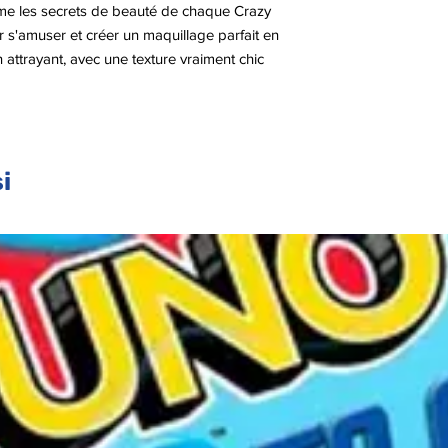
me les secrets de beauté de chaque Crazy
 s'amuser et créer un maquillage parfait en
 attrayant, avec une texture vraiment chic
er glam ! De nombreux maquillages
pières, 1 rouge à lèvres, 1 vernis à ongles et
e pratique peut être emmené partout, pour
ment. Un jeu qui stimule la créativité et en
i