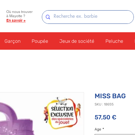
Où nous trouver
à Mayotte ?
En savoir +
Garçon
Poupée
Jeux de société
Peluche
MISS BAG
SKU : 18655
Prix
57,50 €
Age
*