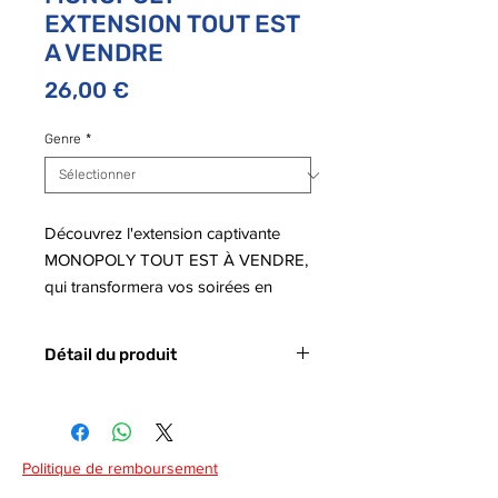
EXTENSION TOUT EST
A VENDRE
Prix
26,00 €
Genre
*
Découvrez l'extension captivante
MONOPOLY TOUT EST À VENDRE,
qui transformera vos soirées en
expériences inoubliables. Ce jeu
enrichit le classique MONOPOLY
Détail du produit
avec une dynamique de jeu inédite,
où chaque joueur peut acheter tout
Code barre :
5010996306227
ce qui l'entoure, ajoutant une
dimension stratégique et interactive.
Politique de remboursement