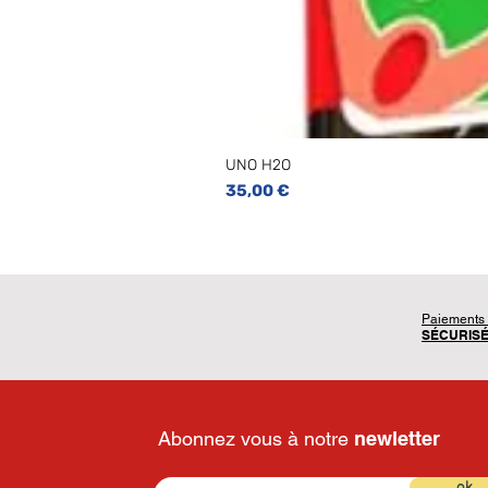
UNO H2O
Prix
35,00 €
Paiements
SÉCURIS
Abonnez vous à notre
newletter
ok