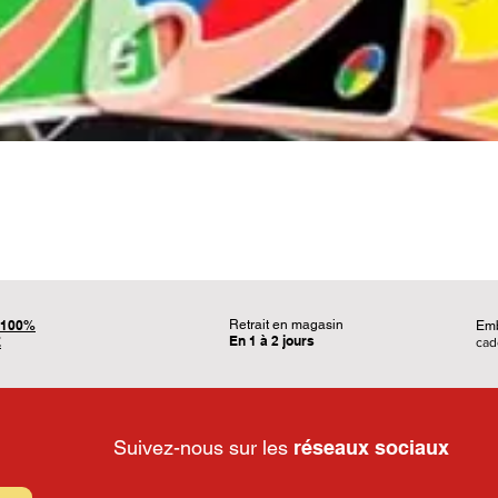
Aperçu rapide
100%
Retrait en magasin
Em
En 1 à 2 jours
É
ca
Suivez-nous sur les
réseaux sociaux