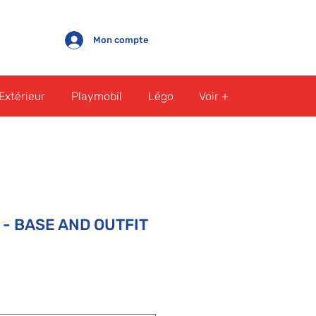
Mon compte
Extérieur
Playmobil
Légo
Voir +
- BASE AND OUTFIT