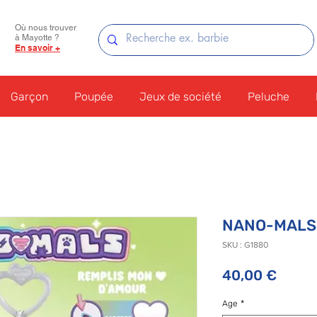
Où nous trouver
à Mayotte ?
En savoir +
Garçon
Poupée
Jeux de société
Peluche
NANO-MALS 
SKU : G1880
Prix
40,00 €
Age
*