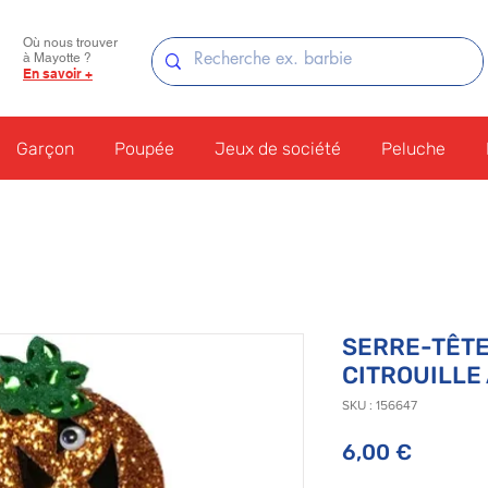
Où nous trouver
à Mayotte ?
En savoir +
Garçon
Poupée
Jeux de société
Peluche
SERRE-TÊTE
CITROUILLE
SKU : 156647
Prix
6,00 €