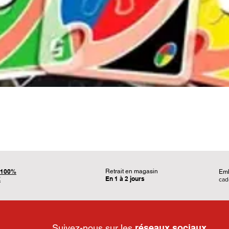
Aperçu rapide
100%
Retrait en magasin
Em
En 1 à 2 jours
É
ca
Suivez-nous sur les
réseaux sociaux