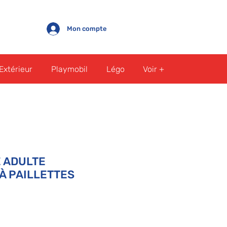
Mon compte
Extérieur
Playmobil
Légo
Voir +
 ADULTE
 À PAILLETTES