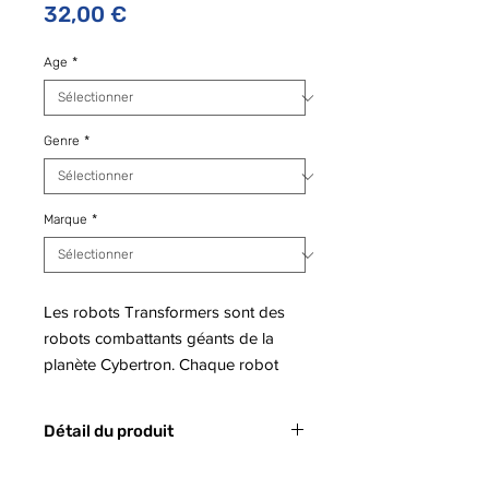
Prix
32,00 €
Age
*
Genre
*
Marque
*
Les robots Transformers sont des
robots combattants géants de la
planète Cybertron. Chaque robot
Transformers possède une force
extraordinaire et un véritable pouvoir
Détail du produit
de transformation. Issus du dessin
animé, les robots Transformers
Code barre : 5010993643707