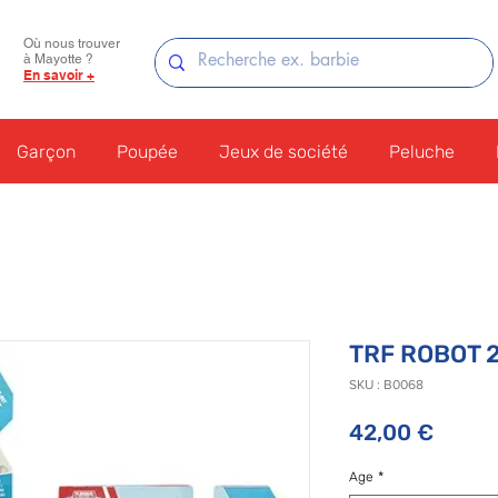
Où nous trouver
à Mayotte ?
En savoir +
Garçon
Poupée
Jeux de société
Peluche
TRF ROBOT 2
SKU : B0068
Prix
42,00 €
Age
*