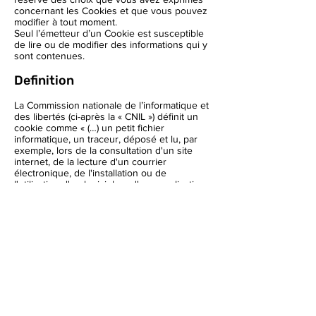
concernant les Cookies et que vous pouvez
modifier à tout moment.
Seul l’émetteur d’un Cookie est susceptible
de lire ou de modifier des informations qui y
sont contenues.
Definition
La Commission nationale de l’informatique et
des libertés (ci-après la « CNIL ») définit un
cookie comme « (…) un petit fichier
informatique, un traceur, déposé et lu, par
exemple, lors de la consultation d'un site
internet, de la lecture d'un courrier
électronique, de l'installation ou de
l'utilisation d'un logiciel ou d'une application
mobile et ce, quel que soit le type de
terminal utilisé (ordinateur, smartphone,
liseuse numérique, console de jeux vidéo
connectée à Internet, etc.).
Le terme de "cookie" recouvre par exemple :
les cookies HTTP ;
les cookies "flash" ;
le résultat du calcul d'empreinte dans le cas
du "fingerprinting" (calcul d'un identifiant
unique de la machine basée sur des
éléments de sa configuration à des fins de