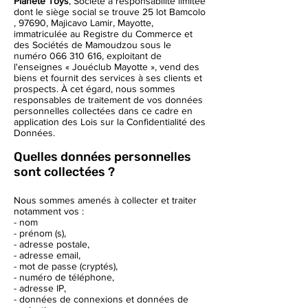
Planete Toys
, Société à responsabilité limitée
dont le siège social se trouve 25 lot Bamcolo
, 97690, Majicavo Lamir, Mayotte,
immatriculée au Registre du Commerce et
des Sociétés de Mamoudzou sous le
numéro
066 310 616
, exploitant de
l'enseignes « Jouéclub Mayotte », vend des
biens et fournit des services à ses clients et
prospects. À cet égard, nous sommes
responsables de traitement de vos données
personnelles collectées dans ce cadre en
application des Lois sur la Confidentialité des
Données.
Quelles données personnelles
sont collectées ?
Nous sommes amenés à collecter et traiter
notamment vos :
- nom
- prénom (s),
- adresse postale,
- adresse email,
- mot de passe (cryptés),
- numéro de téléphone,
- adresse IP,
- données de connexions et données de