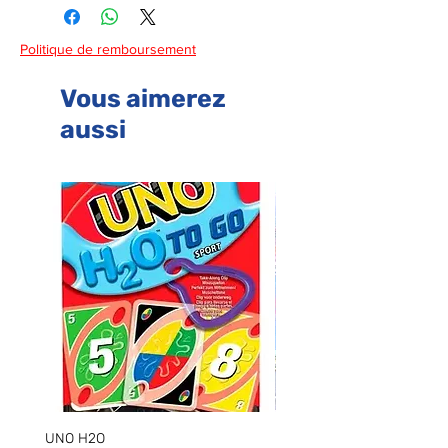
Politique de remboursement
Vous aimerez
aussi
UNO H2O
UNO LIAR'S