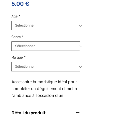
Prix
5,00 €
Age
*
Genre
*
Marque
*
Accessoire humoristique idéal pour
compléter un déguisement et mettre
l'ambiance à l'occasion d'un
anniversaire ou d'une simple réunion
entre amis.
Détail du produit
- Code barre : 3527079045178