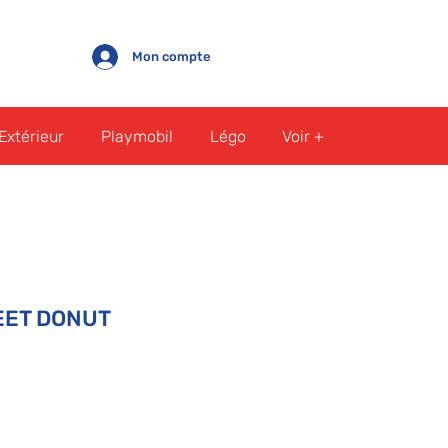
Mon compte
Extérieur
Playmobil
Légo
Voir +
EET DONUT