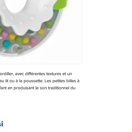
iller, avec différentes textures et un
 lit ou à la poussette. Les petites billes à
'enfant en produisant le son traditionnel du
à partir de 3 mois, adapté à la phase de
uïe, la vue et le toucher.
i