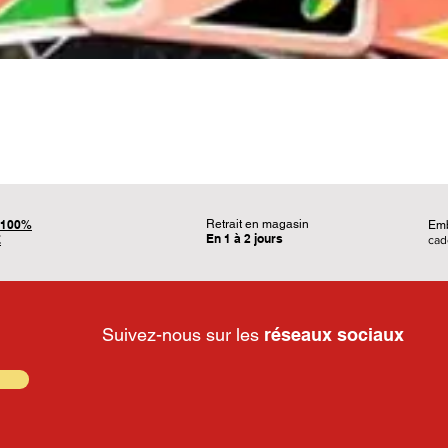
Aperçu rapide
100%
Retrait en magasin
Em
En 1 à 2 jours
É
ca
Suivez-nous sur les
réseaux sociaux