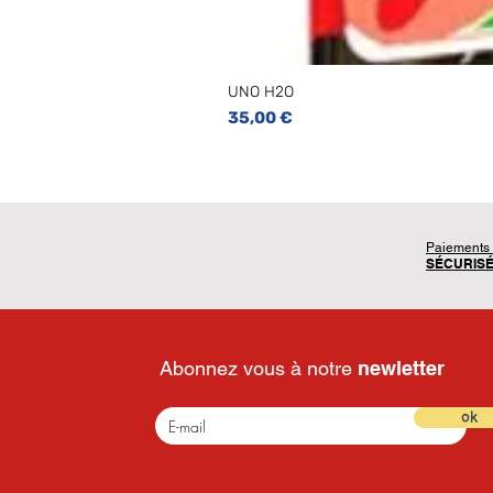
UNO H2O
Prix
35,00 €
Paiements
SÉCURIS
Abonnez vous à notre
newletter
ok