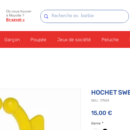
Où nous trouver
à Mayotte ?
En savoir +
Garçon
Poupée
Jeux de société
Peluche
HOCHET SW
SKU : 17504
Prix
15,00 €
Genre
*