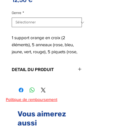
12,50 €
Genre
*
1 support orange en croix (2
éléments), 5 anneaux (rose, bleu,
jaune, vert, rouge), 5 piquets (rose,
bleu, jaune, vert, rouge)
Taille du produit emballé : H : 46 cm
DETAIL DU PRODUIT
x L : 19 cm x P : 6 cm
- Code barre : 3286412002505
Politique de remboursement
Vous aimerez
aussi