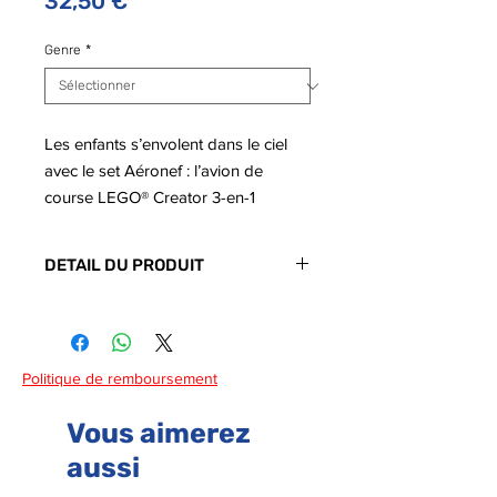
Prix
32,50 €
Genre
*
Les enfants s’envolent dans le ciel
avec le set Aéronef : l’avion de
course LEGO® Creator 3-en-1
(31160).
DETAIL DU PRODUIT
L’avion dispose d’une hélice qui
tourne à l’avant, de roues mobiles
Code barre :
5702017822259
pour se déplacer au sol et d’un
support en briques qui permet de
Politique de remboursement
l’exposer.
Vous aimerez
Les enfants peuvent choisir de créer
aussi
l’un des
3 incroyables engins
de ce
set : un avion doté d’une hélice qui