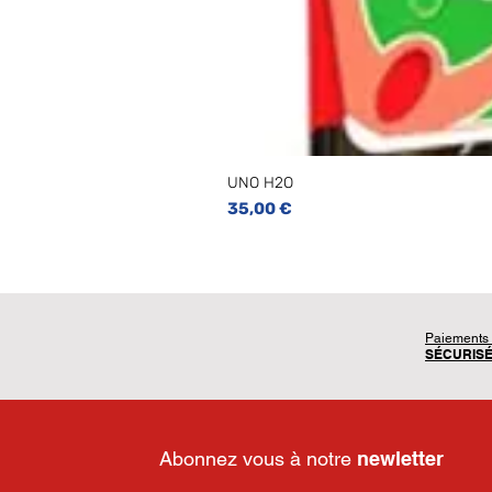
UNO H2O
Prix
35,00 €
Paiements
SÉCURIS
Abonnez vous à notre
newletter