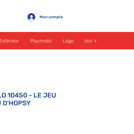
Mon compte
Extérieur
Playmobil
Légo
Voir +
O 10450 - LE JEU
 D’HOPSY