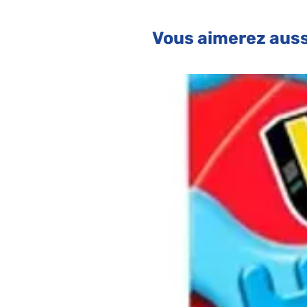
château créatif. Chaque joueur choi
déplacer sur le plateau, puis ajou
Vous aimerez auss
indiquée sur la case. Le jeu pren
arrivés au château. Dans le 2e jeu, l
couleurs pour voir qui construira l
propose différentes activités qui a
apprendre à attendre leur tour, à 
leur motricité fine pour construire 
pour bâtir le château. Contient 47 