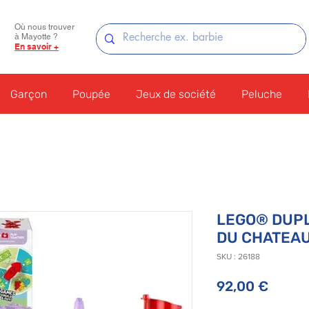
Où nous trouver
à Mayotte ?
En savoir +
Garçon
Poupée
Jeux de société
Peluche
LEGO® DUPL
DU CHATEAU
SKU : 26188
Prix
92,00 €