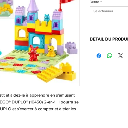
Genre
*
Sélectionner
DETAIL DU PRODU
Code barre :
5702
etit et aidez-le à apprendre en s’amusant
EGO® DUPLO® (10450) 2-en-1. Il pourra se
LO et s’exercer à compter et à trier les
2 jeux amusants. Les enfants utilisent
hiffres et des couleurs pour construire un