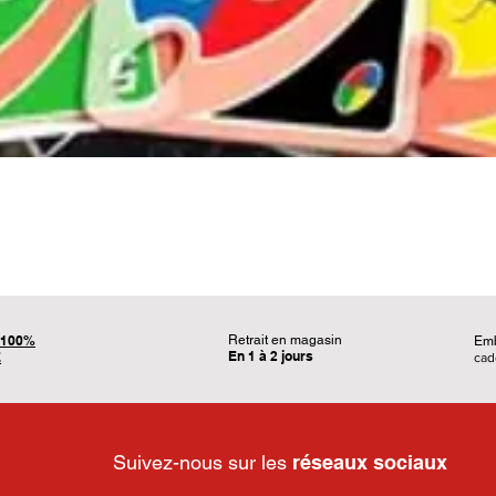
Aperçu rapide
100%
Retrait en magasin
Em
En 1 à 2 jours
É
ca
Suivez-nous sur les
réseaux sociaux