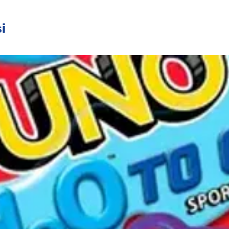
sit un animal, fait tourner la roue pour se
te au modèle une brique de la couleur
i
d fin quand tous les personnages sont
es joueurs utilisent la roue et le tri des
a plus haute tour. Ce jouet éducatif
ident les enfants d’âge préscolaire à
faire preuve d’imagination, à développer
de façon créative, et à travailler en équipe
pièces.