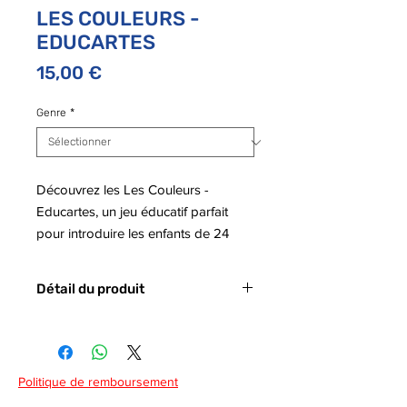
LES COULEURS -
EDUCARTES
Prix
15,00 €
Genre
*
Découvrez les Les Couleurs -
Educartes, un jeu éducatif parfait
pour introduire les enfants de 24
mois et plus aux merveilles des
couleurs. Ce jeu invite les tout-petits
Détail du produit
à explorer un monde ludique et
coloré tout en stimulant leur
Code barre :
8005125528868
Attention : Ce produit faisant partie
imagination et leurs compétences en
d’un assortiment de plusieurs
lecture et écriture.
modèles, il nous est impossible de
Politique de remboursement
vous livrer un modèle ou un coloris