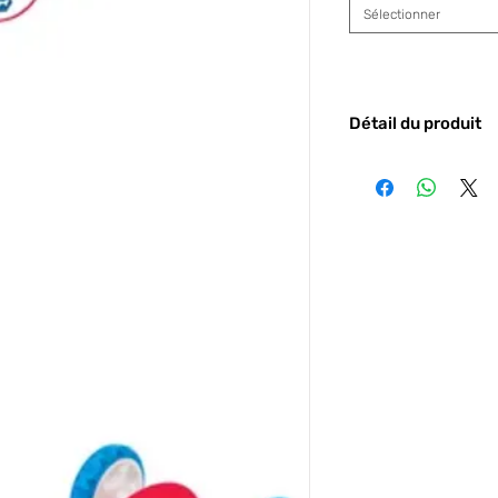
Sélectionner
Détail du produit
Code barre :
3032167