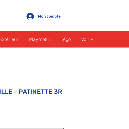
Mon compte
Extérieur
Playmobil
Légo
Voir +
LLE - PATINETTE 3R