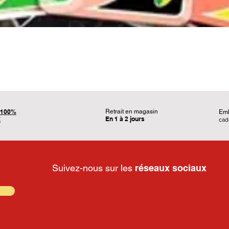
Aperçu rapide
100%
Retrait en magasin
Em
En 1 à 2 jours
É
ca
Suivez-nous sur les
réseaux sociaux