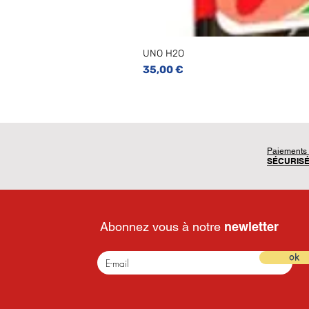
UNO H2O
Prix
35,00 €
Paiements
SÉCURIS
Abonnez vous à notre
newletter
ok