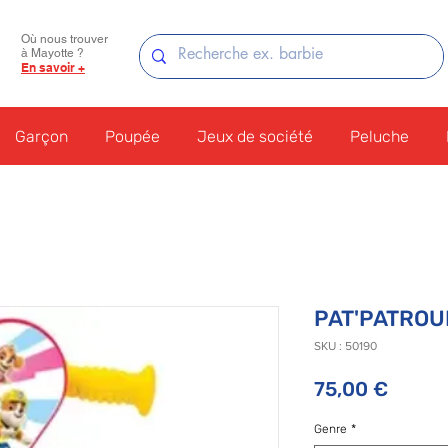
Où nous trouver
à Mayotte ?
En savoir +
Garçon
Poupée
Jeux de société
Peluche
PAT'PATROUI
SKU : 50190
Prix
75,00 €
Genre
*