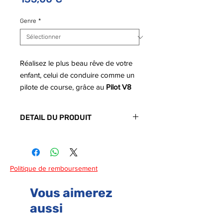
Genre
*
Réalisez le plus beau rêve de votre
enfant, celui de conduire comme un
pilote de course, grâce au
Pilot V8
Driver
. Ce
simulateur de
conduite
avec siège très confortable
DETAIL DU PRODUIT
permet de vivre des sensations
fortes.
Code barre :
3032163702061
Piles :
3 piles LR6 non fournies
Vivez le jeu de course automobile
Politique de remboursement
comme dans la réalité
Le
Pilot V8 Driver
de la
marque
Vous aimerez
Smoby
offre des fonctions très
aussi
réalistes, c’est comme rouler dans de
véritables pistes de course.