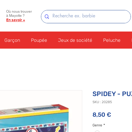
Où nous trouver
à Mayotte ?
En savoir +
Garçon
Poupée
Jeux de société
Peluche
SPIDEY - PU
SKU : 20285
Prix
8,50 €
Genre
*