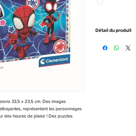
Détail du produit
Code barre :
800512
sions 33,5 x 23,5 cm. Des images
 attrayantes, représentant les personnages
r des heures de plaisir ! Des puzzles
ts afin de les aider à perfectionner leur
mpétences logiques et manuelles.