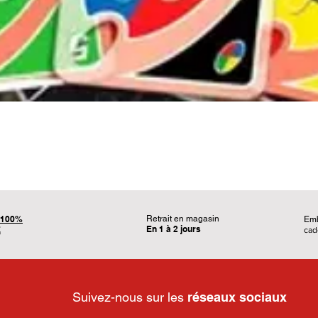
Aperçu rapide
100%
Retrait en magasin
Em
En 1 à 2 jours
É
ca
Suivez-nous sur les
réseaux sociaux