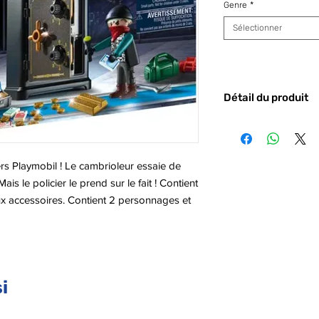
Genre
*
Sélectionner
Détail du produit
Code barre :
400
ers Playmobil ! Le cambrioleur essaie de
Mais le policier le prend sur le fait ! Contient
 accessoires. Contient 2 personnages et
e, dynamite…). 53 pièces.
i