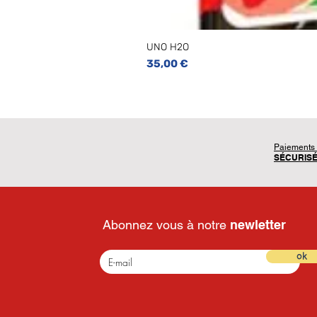
UNO H2O
Prix
35,00 €
Paiements
SÉCURIS
Abonnez vous à notre
newletter
ok