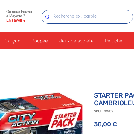
Où nous trouver
à Mayotte ?
En savoir +
Garçon
Poupée
Jeux de société
Peluche
STARTER PA
CAMBRIOLE
SKU : 70908
Prix
38,00 €