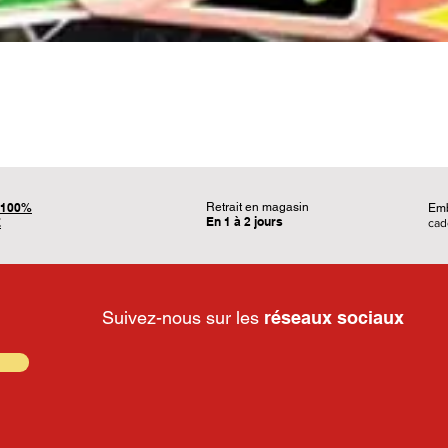
Aperçu rapide
100%
Retrait en magasin
Em
En 1 à 2 jours
É
ca
Suivez-nous sur les
réseaux sociaux