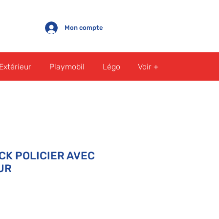
Mon compte
Extérieur
Playmobil
Légo
Voir +
CK POLICIER AVEC
UR