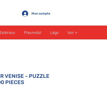
Mon compte
Extérieur
Playmobil
Légo
Voir +
R VENISE - PUZZLE
0 PIECES