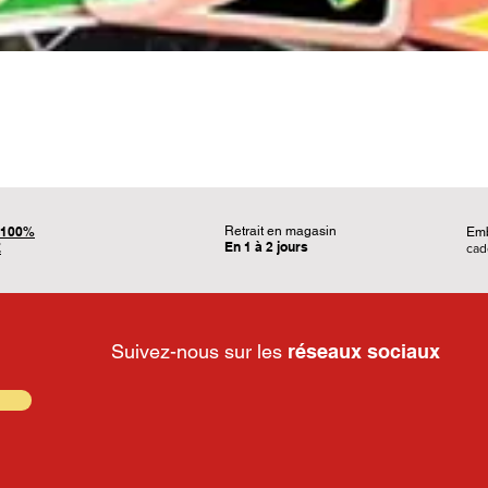
Aperçu rapide
100%
Retrait en magasin
Em
En 1 à 2 jours
É
ca
Suivez-nous sur les
réseaux sociaux