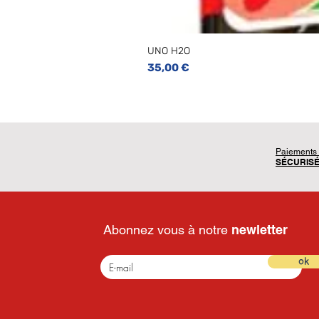
UNO H2O
Prix
35,00 €
Paiements
SÉCURIS
Abonnez vous à notre
newletter
ok