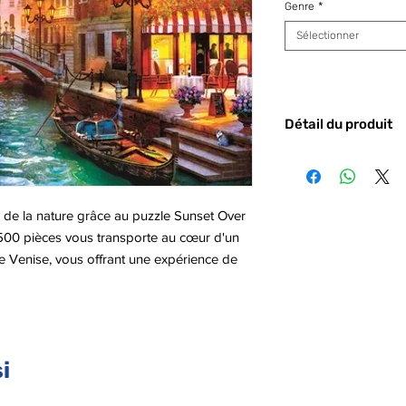
Genre
*
Sélectionner
Détail du produit
Code barre :
800512
 de la nature grâce au puzzle Sunset Over
500 pièces vous transporte au cœur d'un
ue Venise, vous offrant une expérience de
ivité
i
le jeu, c'est une aventure qui stimule votre
créer une œuvre d'art. Parfait pour les