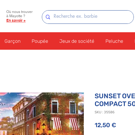
Où nous trouver
à Mayotte ?
En savoir +
Garçon
Poupée
Jeux de société
Peluche
SUNSET OVE
COMPACT 50
SKU : 35586
Prix
12,50 €