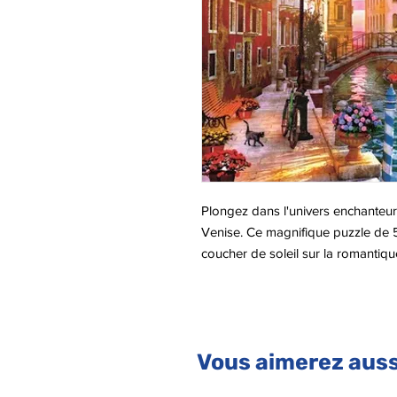
Plongez dans l'univers enchanteur
Venise. Ce magnifique puzzle de 
coucher de soleil sur la romantiq
montage captivante.
Un moment de détente et de créat
Vous aimerez auss
Ce puzzle est bien plus qu'un simp
esprit tout en vous permettant de 