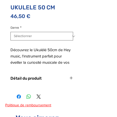
UKULELE 50 CM
Prix
46,50 €
Genre
*
Découvrez le Ukulélé 50cm de Hey
music, l'instrument parfait pour
éveiller la curiosité musicale de vos
enfants dès 5 ans. Ce ukulélé, d'une
longueur de 50 cm, est conçu pour
Détail du produit
les petites mains, rendant
l'apprentissage de la musique
Code barre :
5404031200463
accessible et amusant.
Politique de remboursement
Avec ses quatre clefs en métal,
l'accordage est simple et rapide, ce