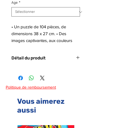
Age
*
• Un puzzle de 104 pièces, de
dimensions 38 x 27 cm. • Des
images captivantes, aux couleurs
vives et attrayantes, représentant les
personnages les plus appréciés des
Détail du produit
enfants pour des heures de plaisir ! •
Des puzzles spécialement concus
Code barre :
8005125250912
pour les enfants afin de les aider à
perfectionner leur sens de
Politique de remboursement
l'observation et leurs compétences
logiques et manuelles.
Vous aimerez
aussi