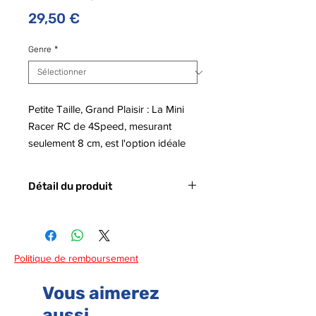
Prix
29,50 €
Genre
*
Petite Taille, Grand Plaisir : La Mini
Racer RC de 4Speed, mesurant
seulement 8 cm, est l'option idéale
pour des moments de
divertissement entre amis. Avec son
Détail du produit
échelle 1:58, elle offre une
expérience de conduite miniature
Code barre :
4891813700104
Piles :
2 piles LR6 non fournies
parfaite pour des courses rapides et
des manœuvres agiles. Agrémentez
Politique de remboursement
vos compétitions avec un éclat de
style grâce aux effets lumineux
Vous aimerez
intégrés. Les lumières LED ajoutent
aussi
une dimension visuelle excitante à