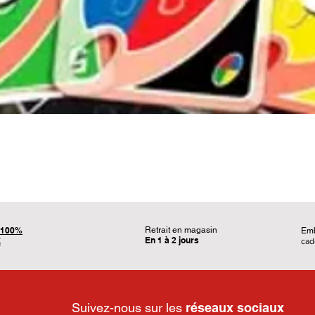
Aperçu rapide
100%
Retrait en magasin
Em
En 1 à 2 jours
É
ca
Suivez-nous sur les
réseaux sociaux