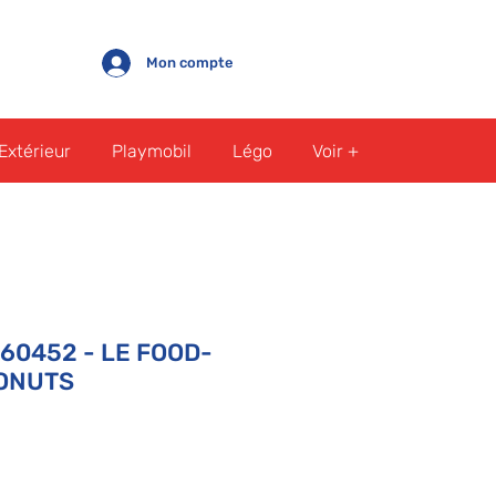
Mon compte
Extérieur
Playmobil
Légo
Voir +
60452 - LE FOOD-
ONUTS