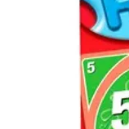
apprentissage et plaisir. Offrez à 
monde coloré de LEGO City dès au
196 pièces.