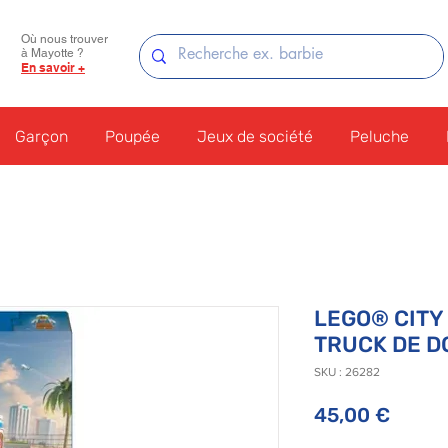
Où nous trouver
à Mayotte ?
En savoir +
Garçon
Poupée
Jeux de société
Peluche
LEGO® CITY 
TRUCK DE D
SKU : 26282
Prix
45,00 €