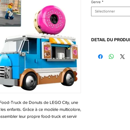
Genre
*
Sélectionner
DETAIL DU PRODU
Code barre :
5702
du Food-Truck de Donuts de LEGO City, une
les enfants. Grâce à ce modèle multicolore,
ssembler leur propre food-truck et servir
 Ce set de construction stimule la