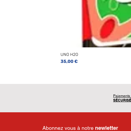
UNO H2O
Prix
35,00 €
Paiements
SÉCURIS
Abonnez vous à notre
newletter